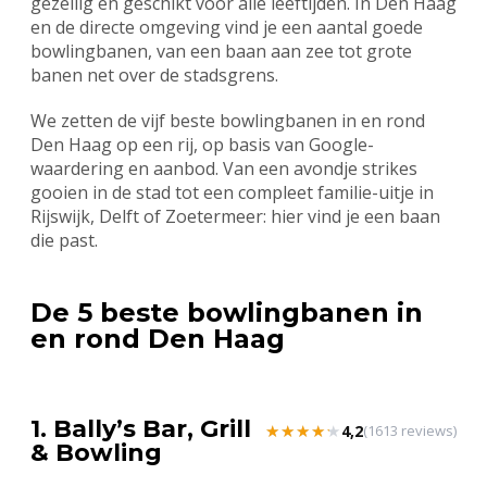
gezellig en geschikt voor alle leeftijden. In Den Haag
en de directe omgeving vind je een aantal goede
bowlingbanen, van een baan aan zee tot grote
banen net over de stadsgrens.
We zetten de vijf beste bowlingbanen in en rond
Den Haag op een rij, op basis van Google-
waardering en aanbod. Van een avondje strikes
gooien in de stad tot een compleet familie-uitje in
Rijswijk, Delft of Zoetermeer: hier vind je een baan
die past.
De 5 beste bowlingbanen in
en rond Den Haag
1. Bally’s Bar, Grill
★★★★★
★★★★★
4,2
(1613 reviews)
& Bowling