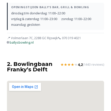
OPENINGSTIJDEN BALLY’S BAR, GRILL & BOWLING
dinsdag t/m donderdag: 11:00–22:00
vrijdag & zaterdag: 11:00–23:00
zondag: 11:00–22:00
maandag: gesloten
📍 Volmerlaan 7C, 2288 GC Rijswijk
📞 070 319 4021
🌐
ballysbowling.nl
2. Bowlingbaan
★★★★★
★★★★★
4,2
(1443 reviews)
Franky’s Delft