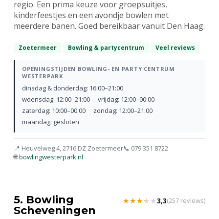
regio. Een prima keuze voor groepsuitjes,
kinderfeestjes en een avondje bowlen met
meerdere banen. Goed bereikbaar vanuit Den Haag.
Zoetermeer
Bowling & partycentrum
Veel reviews
OPENINGSTIJDEN BOWLING- EN PARTY CENTRUM
WESTERPARK
dinsdag & donderdag: 16:00–21:00
woensdag: 12:00–21:00
vrijdag: 12:00–00:00
zaterdag: 10:00–00:00
zondag: 12:00–21:00
maandag: gesloten
📍 Heuvelweg 4, 2716 DZ Zoetermeer
📞 079 351 8722
🌐
bowlingwesterpark.nl
5. Bowling
★★★★★
★★★★★
3,3
(257 reviews)
Scheveningen