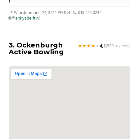
📍 Paardenmarkt 74, 2611 PD Delft
📞 015 455 0234
🌐
frankysdelft.nl
3. Ockenburgh
★★★★★
★★★★★
4,1
(580 reviews)
Active Bowling